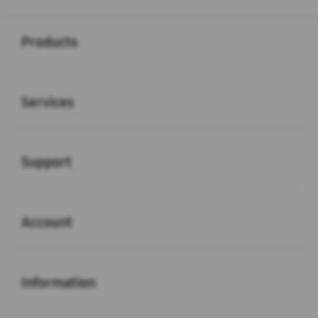
Buka
Footer Navigation
Products
Buka
Services
Buka
Support
Buka
Account
Buka
Information