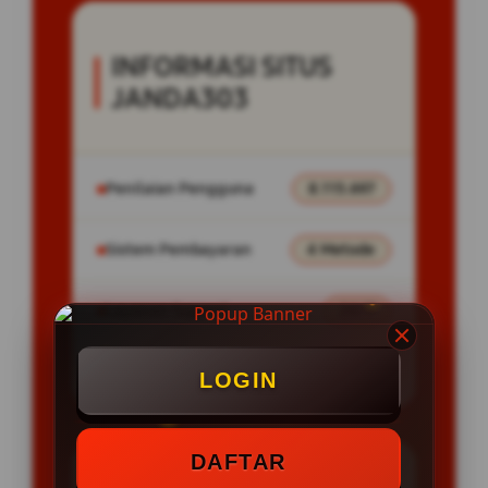
INFORMASI SITUS
JANDA303
Penilaian Pengguna
8.115.697
Sistem Pembayaran
4 Metode
Layanan Support
24/7
Platform
Multi-Device
LOGIN
DAFTAR
PENAWARAN SPESIAL